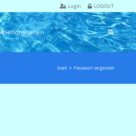
Login
LOGOUT
nd
Senioren
Verein
Start
Passwort vergessen