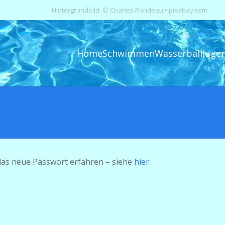
Hintergrundbild: © Charles Rondeau ▪ pixabay.com
Home
Schwimmen
Wasserball
Juge
as neue Passwort erfahren – siehe
hier
.