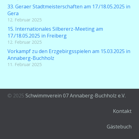
33. Geraer Stadtmeisterschaften am 17./18.05.2025 in
Gera
12. Februar 2025
15. Internationales Silbererz-Meeting am
17./18.05.2025 in Freiberg
12. Februar 2025
Vorkampf zu den Erzgebirgsspielen am 15.03.2025 in
Annaberg-Buchholz
11. Februar 2025
© 2025
Schwimmverein 07 Annaberg-Buchholz e.V.
Kontakt
Gästebuch