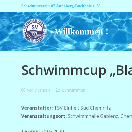
Schwimmverein 07 Annaberg-Buchholz e. V.
Willkommen !
Schwimmcup „Bla
vor 7 Jahren
Schwimmen
Veranstalter:
TSV Einheit Süd Chemnitz
Veranstaltungsort:
Schwimmhalle Gablenz, Chem
Termin:
21.03.2020