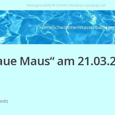
Hintergrundbild: © Charles Rondeau ▪ pixabay.com
Home
Schwimmen
Wasserball
Juge
ue Maus“ am 21.03.
nitz