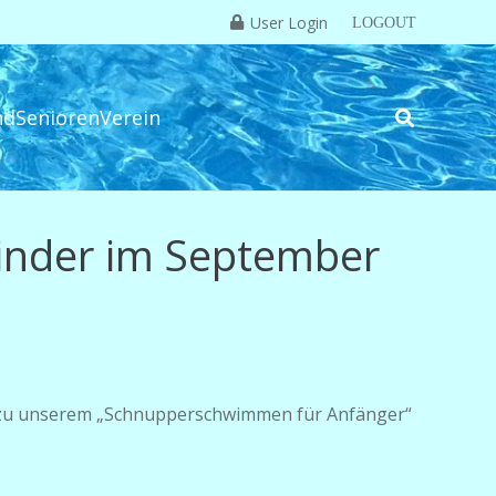
User Login
LOGOUT
nd
Senioren
Verein
inder im September
en zu unserem „Schnupperschwimmen für Anfänger“