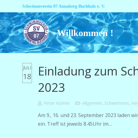
Schwimmverein 07 Annaberg-Buchholz e. V.
Willkommen !
Einladung zum Sc
JULI
18
2023
Peter Körner
Allgemein
,
Schwimmen
,
Ver
Am 9., 16. und 23. September 2023 laden 
ein. Treff ist jeweils 8.45Uhr im…