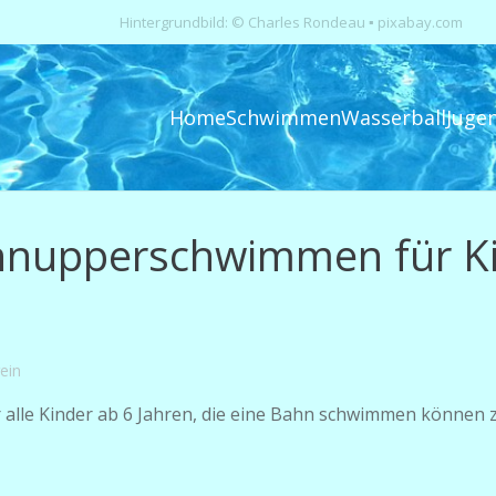
Hintergrundbild: © Charles Rondeau ▪ pixabay.com
Home
Schwimmen
Wasserball
Juge
hnupperschwimmen für K
ein
wir alle Kinder ab 6 Jahren, die eine Bahn schwimmen könn